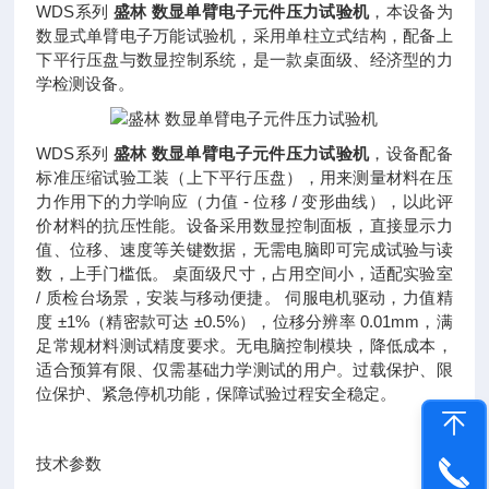
WDS系列
盛林 数显单臂电子元件压力试验机
，本设备为
数显式单臂电子万能试验机，采用单柱立式结构，配备上
下平行压盘与数显控制系统，是一款桌面级、经济型的力
学检测设备。
WDS系列
盛林 数显单臂电子元件压力试验机
，设备配备
标准压缩试验工装（上下平行压盘），用来测量材料在压
力作用下的力学响应（力值 - 位移 / 变形曲线），以此评
价材料的抗压性能。设备采用数显控制面板，直接显示力
值、位移、速度等关键数据，无需电脑即可完成试验与读
数，上手门槛低。 桌面级尺寸，占用空间小，适配实验室
/ 质检台场景，安装与移动便捷。 伺服电机驱动，力值精
度 ±1%（精密款可达 ±0.5%），位移分辨率 0.01mm，满
足常规材料测试精度要求。无电脑控制模块，降低成本，
适合预算有限、仅需基础力学测试的用户。过载保护、限
位保护、紧急停机功能，保障试验过程安全稳定。
技术参数