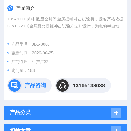
产品简介
JBS-300J 盛林 数显全封闭金属摆锤冲击试验机，设备严格依据
GB/T 229《金属夏比摆锤冲击试验方法》设计，为电动半自动扬
摆、触屏数显采集冲击吸收功的力学检测设备；整机配备八角形
全透明封闭式安全防护舱，可测定金属材料常温冲击韧性、韧脆
产品型号：JBS-300J
转变性能，判断材料抗冲击断裂能力。
更新时间：2026-06-25
厂商性质：生产厂家
访问量：153
产品咨询
13165133638
产品分类
相关文章