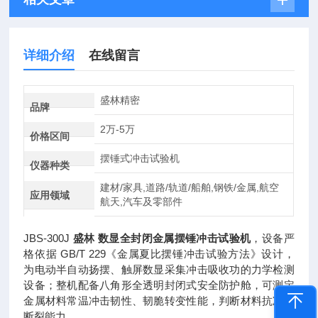
详细介绍
在线留言
盛林精密
品牌
2万-5万
价格区间
摆锤式冲击试验机
仪器种类
建材/家具,道路/轨道/船舶,钢铁/金属,航空
应用领域
航天,汽车及零部件
JBS-300J
盛林 数显全封闭金属摆锤冲击试验机
，设备严
格依据 GB/T 229《金属夏比摆锤冲击试验方法》设计，
为电动半自动扬摆、触屏数显采集冲击吸收功的力学检测
设备；整机配备八角形全透明封闭式安全防护舱，可测定
金属材料常温冲击韧性、韧脆转变性能，判断材料抗冲击
断裂能力。