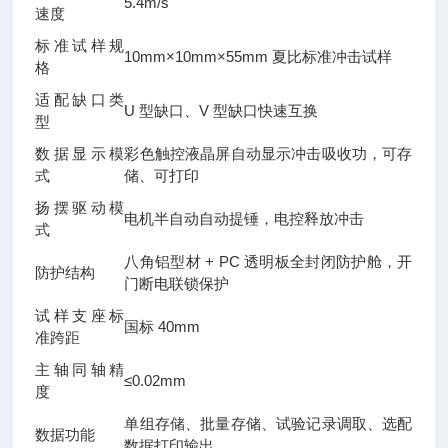
5.4m/s
速度
标准试样规
10mm×10mm×55mm 夏比标准冲击试样
格
适配缺口类
U 型缺口、V 型缺口快速互换
型
数据显示模
彩色触控液晶屏自动显示冲击吸收功，可存
式
储、可打印
扬摆驱动模
电机半自动自动提锤，电控释放冲击
式
八角铝型材 + PC 透明板全封闭防护舱，开
防护结构
门断电联锁保护
试样支座标
国标 40mm
准跨距
主轴同轴精
≤0.02mm
度
单组存储、批量存储、试验记录调取、选配
数据功能
数据打印输出