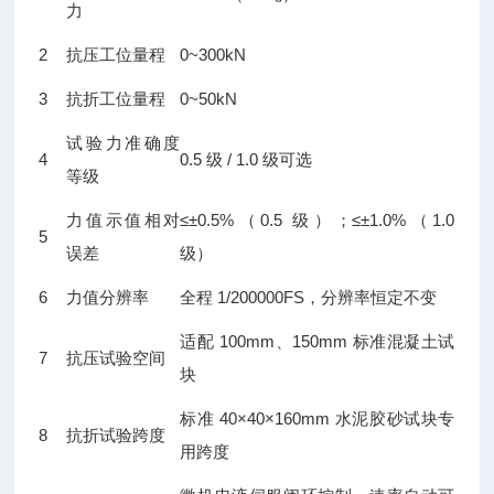
力
2
抗压工位量程
0~300kN
3
抗折工位量程
0~50kN
试验力准确度
4
0.5 级 / 1.0 级可选
等级
力值示值相对
≤±0.5%（0.5 级）；≤±1.0%（1.0
5
误差
级）
6
力值分辨率
全程 1/200000FS，分辨率恒定不变
适配 100mm、150mm 标准混凝土试
7
抗压试验空间
块
标准 40×40×160mm 水泥胶砂试块专
8
抗折试验跨度
用跨度