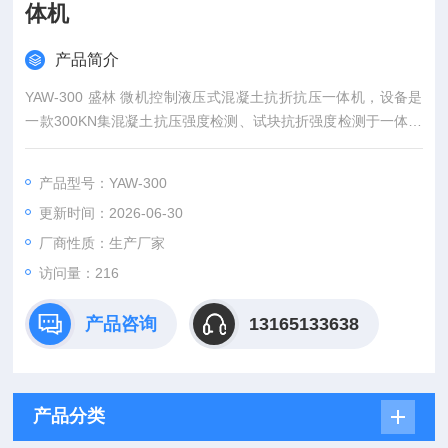
体机
产品简介
YAW-300 盛林 微机控制液压式混凝土抗折抗压一体机，设备是
一款300KN集混凝土抗压强度检测、试块抗折强度检测于一体的
双工位电液伺服力学试验机，额定试验力 300kN（30 吨），采
用液压加载闭环控制系统，搭配电脑测控软件自动采集力值、位
产品型号：YAW-300
移数据，自动计算抗压强度、抗折强度，生成、存储、打印试验
更新时间：2026-06-30
报告，主要针对水泥、混凝土试块完成标准力学性能检验，满足
建材检测实验室、商混站、质检机构国标检测
厂商性质：生产厂家
访问量：216
产品咨询
13165133638
产品分类