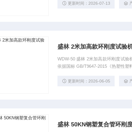
制系统，兼顾管材专用检测与通用拉
更新时间：2026-07-13
心、第三方质检实验室专用管道力学
盛林 2米加高款环刚度试验
WDW-50 盛林 2米加高款环刚度
依据国标 GB/T9647-2015《热塑性塑
计生产。（定制加高 2000mm 行程
程 2000mm、有效试验宽度 500mm
更新时间：2026-06-05
盛林 50KN钢塑复合管环刚