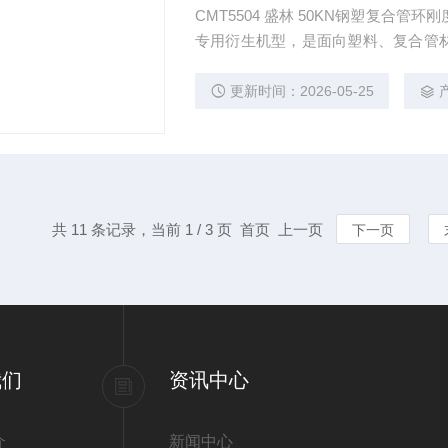
CMT5504 盛林 50KN钢塑复合管环刚度试验机，设备为微机控制款，是电子万能试验机的管材
专用衍生机型，是面向塑料、复合管
刚度、环柔度等关键指标，广泛适配
与研发测试，符合 GB/T9647、ISO
更新时间：2026-05-25
共 11 条记录，当前 1 / 3 页 首页 上一页
下一页
我们
资讯中心
介
新闻中心