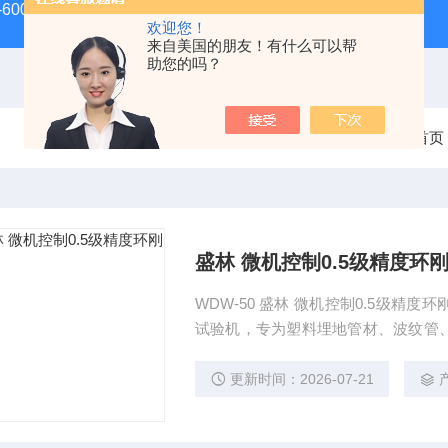
-600D60吨螺栓拉伸试验机
微机控制电子万能试验机
盛
欢迎您！
来自美国的朋友！有什么可以帮
助您的吗？
当前位置：
首页
盛林 微机控制0.5级精度环
WDW-50 盛林 微机控制0.5级
试验机，专为塑料埋地管材、波纹管
性能检测研发；整机 0.5 级高精
压平板工装，可自动完成管材径向压
更新时间：2026-07-21
纯电动无液压污染，满足 GB/T 9647