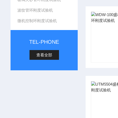
波纹管环刚度试验机
微机控制环刚度试验机
TEL-PHONE
查看全部