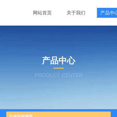
网站首页
关于我们
产品中
产品中心
PRODUCT CENTER