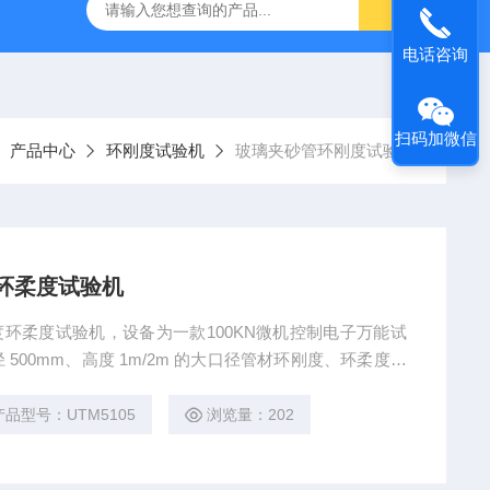
林碳硫高速分析仪
CMT4504盛林5吨万能拉力试验机
ET
电话咨询
扫码加微信
产品中心
环刚度试验机
玻璃夹砂管环刚度试验机
环柔度试验机
刚度环柔度试验机，设备为一款100KN微机控制电子万能试
00mm、高度 1m/2m 的大口径管材环刚度、环柔度、
足长试样试验需求，配套电脑与专业软件，实时采集力 -
水、排污管材生产与质检的核心设备，符合 GB/T 964
产品型号：UTM5105
浏览量：202