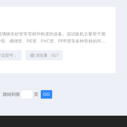
玻璃钢夹砂管等管材环刚度的设备。该试验机主要用于测
管、缠绕管、PE管、PVC管、PPR管等各种管材的环刚
需求，还可以增加拉伸、压缩、弯曲等功能测试。
产品型号：
浏览量：517
末页 跳转到第
页