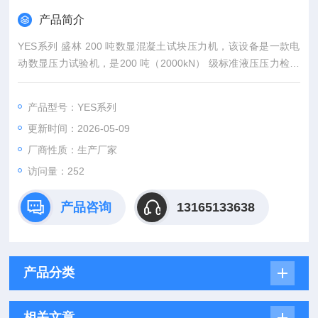
产品简介
YES系列 盛林 200 吨数显混凝土试块压力机，该设备是一款电
动数显压力试验机，是200 吨（2000kN） 级标准液压压力检测
设备，专为混凝土、水泥、砖石等建材抗压强度测试设计。采用
四立柱门式结构 + 电动丝杠调整空间，液压自动加载、数显屏实
产品型号：YES系列
时显示力值与加载速率，具备峰值保持、过载保护、数据存储功
更新时间：2026-05-09
能。
厂商性质：生产厂家
访问量：252
产品咨询
13165133638
产品分类
相关文章