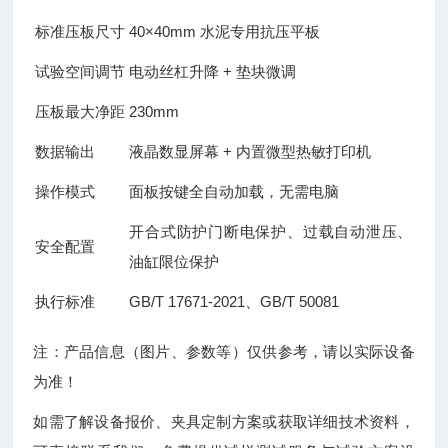
标准压板尺寸
40×40mm 水泥专用抗压平板
试验空间调节
电动丝杠升降 + 垫块微调
压板最大净距
230mm
数据输出
液晶数显屏幕 + 内置微型热敏打印机
操作模式
面板按键全自动加载，无需电脑
开合式防护门断电保护、过载自动泄压、
安全配置
油缸限位保护
执行标准
GB/T 17671-2021、GB/T 50081
注：产品信息（图片、参数等）仅供参考，请以实际设备
为准！
如需了解设备报价、夹具定制方案或获取详细技术资料，