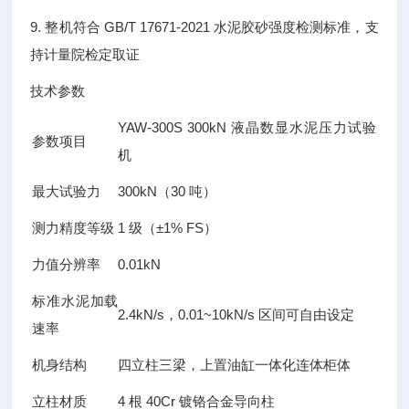
9. 整机符合 GB/T 17671-2021 水泥胶砂强度检测标准，支
持计量院检定取证
技术参数
YAW-300S 300kN 液晶数显水泥压力试验
参数项目
机
最大试验力
300kN（30 吨）
测力精度等级
1 级（±1% FS）
力值分辨率
0.01kN
标准水泥加载
2.4kN/s，0.01~10kN/s 区间可自由设定
速率
机身结构
四立柱三梁，上置油缸一体化连体柜体
立柱材质
4 根 40Cr 镀铬合金导向柱