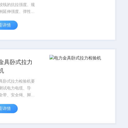
绞线的抗拉强度、规
例延伸强度、弹性模
伸率等力学性能。是
看详情
业、科研单位、大专
工程质量监督站等部
想检测设备。
金具卧式拉力
机
具卧式拉力检验机要
测试电力电缆、导
全带、安全绳、脚
降板、绝缘子等电力
看详情
品在额定试验力或恒
力下的应力应变和破