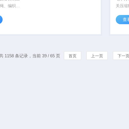
绳、编织钢
关压缩
、不锈钢钢
的轴向
查
绳、包塑钢
性能试
绳、涂塑钢
绳、电梯钢
试验、拉伸
共 1158 条记录，当前 39 / 65 页
首页
上一页
下一