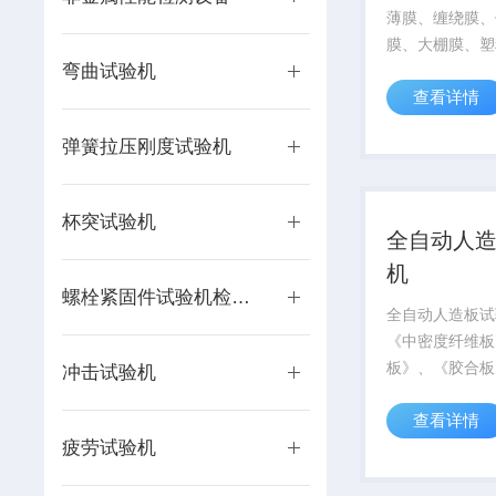
薄膜、缠绕膜、
膜、大棚膜、塑
弯曲试验机
薄膜、复合薄膜
查看详情
膜、聚酯薄膜、
材料做抗拉强度
弹簧拉压刚度试验机
性能试验；配上
剥离、撕裂、剪
率、拉断伸长...
杯突试验机
全自动人
机
螺栓紧固件试验机检测设备
全自动人造板试
《中密度纤维板
板》、《胶合板
冲击试验机
工板》进行平面
查看详情
静曲强度和弹性
疲劳试验机
钉力，内结合强
合强度、胶合强