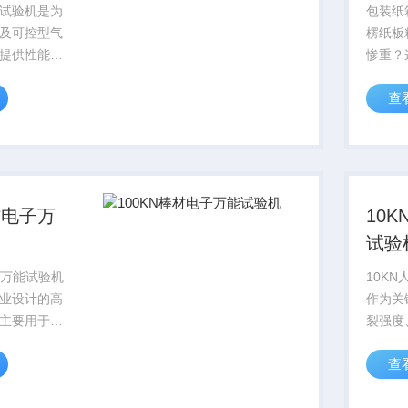
试验机是为
包装纸
及可控型气
楞纸板
提供性能检
惨重？
它能够高精
验机，
查
际工作状态
学检测
学行为，对
电子万
态摩擦力、
抗拉强
性能等关键
度、边
严格契合
材电子万
10
试验
子万能试验机
10K
业设计的高
作为关
主要用于对
裂强度
钢筋、圆
度等力
查
、非金属棒
品植入
、复合材料
命。这