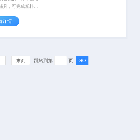
辅具，可完成塑料管
压缩试验以及环刚度
看详情
验
跳转到第
页
页
末页