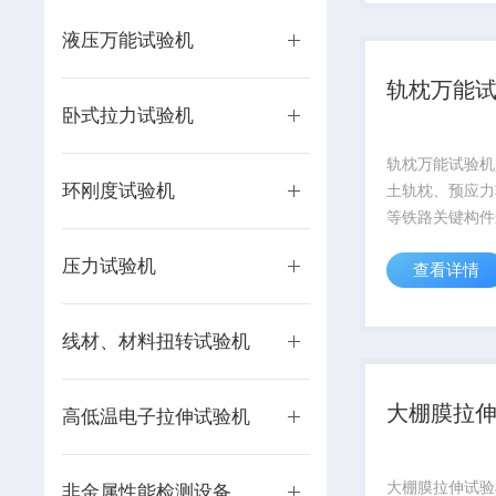
棒）、管材及线
试样进行系统的
液压万能试验机
析。该...
轨枕万能
卧式拉力试验机
轨枕万能试验机
环刚度试验机
土轨枕、预应力
等铁路关键构件
能测试的高精密
压力试验机
查看详情
备严格依据国家
检测标准，通过
枕在真实承载状
线材、材料扭转试验机
静力、疲劳及弯
产品的质...
大棚膜拉
高低温电子拉伸试验机
大棚膜拉伸试验
非金属性能检测设备