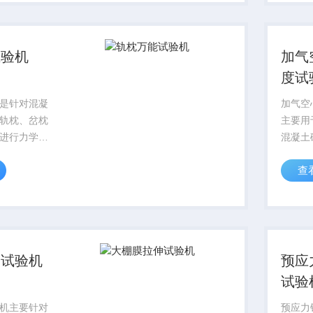
材等长条状
机专为
力学性能分
打造，
乙烯（..
试验机
加气
度试
是针对混凝
加气空
轨枕、岔枕
主要用
进行力学性
混凝土
系统。本设
建筑材
查
及行业相关
性能的
精确模拟轨
态下所受的
曲载荷，为
伸试验机
预应
试验
机主要针对
预应力