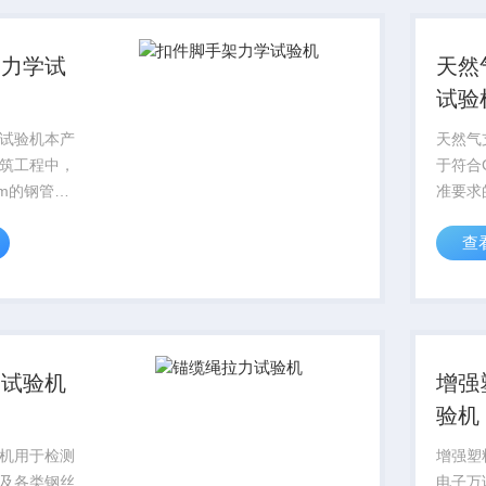
用机械加
架力学试
天然
试验
试验机本产
天然气
筑工程中，
于符合G
mm的钢管脚
准要求
、旋转扣
试验，
查
底座进行抗
土、砖
转刚度、抗
内的压
力学性能的
力试验机
增强
验机
机用于检测
增强塑
及各类钢丝
电子万