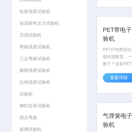
款复合绝缘子拉
粘接强度试验机
专为电力绝缘检
准检测绝缘子...
保温材料压力试验机
PET带电
压缩试验机
验机
弯曲强度试验机
PET打包带抗
驳松脱散货，一
三点弯曲试验机
数千？这款PE
撕裂强度试验机
试验机，专为P
查看详情
学检测量身打造
拉伸强度试验机
抗拉强度、断裂
熔接驳强度、保
试验机
心指标，严格契合G
铆钉拉剪试验机
气弹簧电
四点弯曲
验机
玻璃试验机