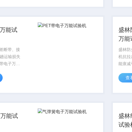
力试验机，
的各类
测定制，精
拉伸、
的强度表
子万能试
盛林
万能
拉差断带、接
盛林防
趟运输损失
机抗拉
T带电子万能
能衰减
ET打包带力
防火材
查
，可精准测
专为防
伸长率、热
量身打
载性能等核
强度、
B/T ...
度、断
标，严格
子万能试
盛林
试验