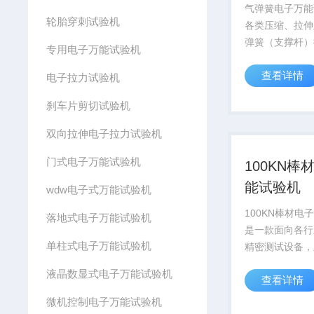
气弹簧电子万能
轮胎穿刺试验机
各类压缩、拉伸
弹簧（支撑杆）
专用电子万能试验机
测的专业系统。
查看详情
度模拟产品在实
电子拉力试验机
下的受力与运动
刹车片剪切试验机
其输出力值、动
疲劳寿命及缓冲
双向拉伸电子拉力试验机
指标进行...
门式电子万能试验机
100KN棒
能试验机
wdw电子式万能试验机
100KN棒材电
落地式电子万能试验机
是一款面向各行
单柱式电子万能试验机
精密测试设备，
金属棒材（包括
液晶数显式电子万能试验机
查看详情
钢、螺纹钢等）
材（如工程塑料
微机控制电子万能试验机