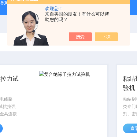
-600D60吨螺栓拉伸试验机
微机控制电子万能试验机
盛
欢迎您！
来自美国的朋友！有什么可以帮
助您的吗？
子拉力试
粘结
验机
电线路
粘结剂
，其抗拉强
类专门
金具连接强
剂、密
安危——力
材料及
查
引发断线、
高精度
积停电。这
粘接试