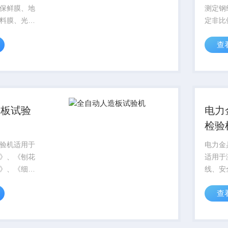
保鲜膜、地
测定钢
料膜、光学
定非比
、超导薄
量、延
查
尼龙薄膜等
工矿企
、拉伸强度
院校、
辅具可以做
门的理
切、延伸
造板试验
电力
检验
验机适用于
电力金
》、《刨花
适用于
》、《细木
线、安
抗拉强度、
扣、升
查
模量、握螺
金具产
度、表面结
载荷拉
度及人造板
断试验