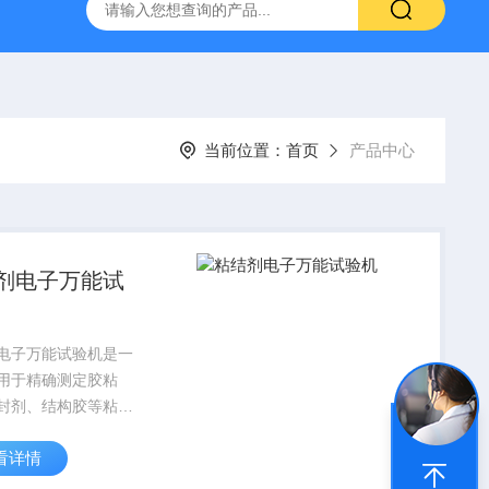
林碳硫高速分析仪
CMT4504盛林5吨万能拉力试验机
ET
当前位置：
首页
产品中心
剂电子万能试
电子万能试验机是一
用于精确测定胶粘
封剂、结构胶等粘接
其制成品力学性能的
看详情
检测设备。它通过对
样施加模拟真实工况