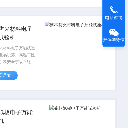
载荷，精确测量其在
剪切、剥离等状态下
电话咨询
现...
防火材料电子
试验机
扫码加微信
火材料电子万能试验
差易脱落、高温下性
引发安全事故？这款
料电子万能试验机，
看详情
火材料力学性能检测
造，可精准检测抗拉
抗压强度、粘结强
裂伸长率等核心指
契合...
纸板电子万能
机