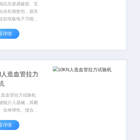
箱抗压差易破损、瓦
粘合松致散包，损失
这款纸板电子万能试
专为纸板及纸包装力
看详情
量身打造，盛林纸板
能试验机可精准检测
度、耐破度、粘合强
压强度等核心指标，
...
KN人造血管拉力
机
N人造血管拉力试验机
键植介入器械，其断
、拉伸弹性、缝合强
学性能，直接决定产
看详情
后的可靠性与使用寿
款人造血管拉力试验