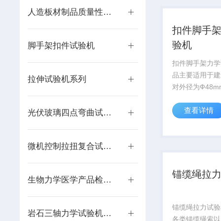
的剪切试验，采
人造板材制品质量性能检测
荷、电子测...
扣件脚手
验机
脚手架扣件试验机
扣件脚手架力学
品主要适用于建
拉伸试验机系列
对外径为Ф48
手架用直角扣件
查看详情
件、对接扣件及
光伏玻璃四点弯曲试验仪器
滑、抗破坏、扭
拉、抗压的所有
微机控制拉扭复合试验机
检测
锚缆绳拉
生物力学医学产品检测设备
锚缆绳拉力试验
岩石三轴力学试验机系列
各类锚缆绳索以