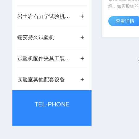
绳，如圆股钢丝
丝绳、扁钢丝绳
岩土岩石力学试验机系列
查看详情
丝绳、钢丝拖车
丝绳、镀锌钢丝
丝绳、包胶钢丝
蠕变持久试验机
丝绳的抗拉强度
强度试验...
试验机配件夹具工装附件
实验室其他配套设备
TEL-PHONE